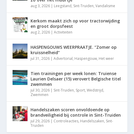
aug 3, 2026
|
Leegstand
,
Sint-Truiden
,
Vandalisme
Kerkom maakt zich op voor tractorwijding
en groot dorpsfeest
aug 2, 2026
|
Activiteiten
HASPENGOUWS WEERPRAATJE. “Zomer op
kruissnelheid”
jul 31, 2026
|
Advertorial
,
Haspengouw
,
Het weer
Tien trainingen per week lonen: Truiense
Laurien Delsaer (15) verovert Belgische titel
zwemmen
jul 30, 2026
|
Sint-Truiden
,
Sport
,
Wedstrijd
,
Zwemmen
Handelszaken scoren onvoldoende op
brandveiligheid bij controle in Sint-Truiden
jul 29, 2026
|
Controleacties
,
Handelszaken
,
Sint-
Truiden