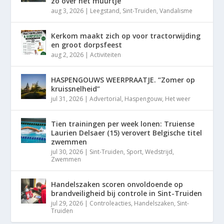
zo over het muurtje”
aug 3, 2026
|
Leegstand
,
Sint-Truiden
,
Vandalisme
Kerkom maakt zich op voor tractorwijding
en groot dorpsfeest
aug 2, 2026
|
Activiteiten
HASPENGOUWS WEERPRAATJE. “Zomer op
kruissnelheid”
jul 31, 2026
|
Advertorial
,
Haspengouw
,
Het weer
Tien trainingen per week lonen: Truiense
Laurien Delsaer (15) verovert Belgische titel
zwemmen
jul 30, 2026
|
Sint-Truiden
,
Sport
,
Wedstrijd
,
Zwemmen
Handelszaken scoren onvoldoende op
brandveiligheid bij controle in Sint-Truiden
jul 29, 2026
|
Controleacties
,
Handelszaken
,
Sint-
Truiden