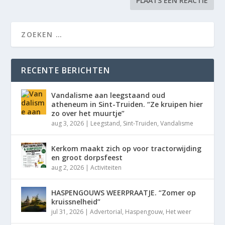
RECENTE BERICHTEN
Vandalisme aan leegstaand oud
atheneum in Sint-Truiden. “Ze kruipen hier
zo over het muurtje”
aug 3, 2026
|
Leegstand
,
Sint-Truiden
,
Vandalisme
Kerkom maakt zich op voor tractorwijding
en groot dorpsfeest
aug 2, 2026
|
Activiteiten
HASPENGOUWS WEERPRAATJE. “Zomer op
kruissnelheid”
jul 31, 2026
|
Advertorial
,
Haspengouw
,
Het weer