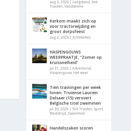
aug 3, 2026
|
Leegstand
,
Sint-
Truiden
,
Vandalisme
Kerkom maakt zich op
voor tractorwijding en
groot dorpsfeest
aug 2, 2026
|
Activiteiten
HASPENGOUWS
WEERPRAATJE. “Zomer op
kruissnelheid”
jul 31, 2026
|
Advertorial
,
Haspengouw
,
Het weer
Tien trainingen per week
lonen: Truiense Laurien
Delsaer (15) verovert
Belgische titel zwemmen
jul 30, 2026
|
Sint-Truiden
,
Sport
,
Wedstrijd
,
Zwemmen
Handelszaken scoren