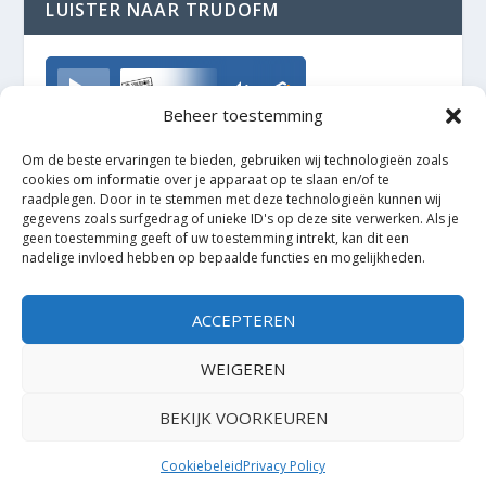
LUISTER NAAR TRUDOFM
TrudoFM
Beheer toestemming
Om de beste ervaringen te bieden, gebruiken wij technologieën zoals
cookies om informatie over je apparaat op te slaan en/of te
raadplegen. Door in te stemmen met deze technologieën kunnen wij
gegevens zoals surfgedrag of unieke ID's op deze site verwerken. Als je
geen toestemming geeft of uw toestemming intrekt, kan dit een
nadelige invloed hebben op bepaalde functies en mogelijkheden.
ACCEPTEREN
WEIGEREN
BEKIJK VOORKEUREN
Ontworpen door
| Mogelijk gemaakt door
Elegant Themes
WordPress
Cookiebeleid
Privacy Policy