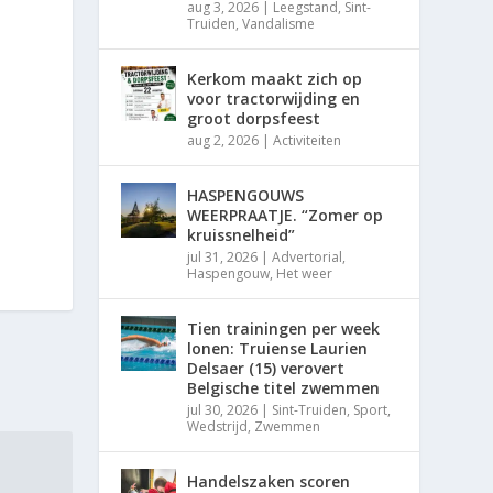
aug 3, 2026
|
Leegstand
,
Sint-
Truiden
,
Vandalisme
Kerkom maakt zich op
voor tractorwijding en
groot dorpsfeest
aug 2, 2026
|
Activiteiten
HASPENGOUWS
WEERPRAATJE. “Zomer op
kruissnelheid”
jul 31, 2026
|
Advertorial
,
Haspengouw
,
Het weer
Tien trainingen per week
lonen: Truiense Laurien
Delsaer (15) verovert
Belgische titel zwemmen
jul 30, 2026
|
Sint-Truiden
,
Sport
,
Wedstrijd
,
Zwemmen
Handelszaken scoren