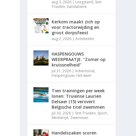
aug 3, 2026
|
Leegstand
,
Sint-
Truiden
,
Vandalisme
Kerkom maakt zich op
voor tractorwijding en
groot dorpsfeest
aug 2, 2026
|
Activiteiten
HASPENGOUWS
WEERPRAATJE. “Zomer op
kruissnelheid”
jul 31, 2026
|
Advertorial
,
Haspengouw
,
Het weer
Tien trainingen per week
lonen: Truiense Laurien
Delsaer (15) verovert
Belgische titel zwemmen
jul 30, 2026
|
Sint-Truiden
,
Sport
,
Wedstrijd
,
Zwemmen
Handelszaken scoren