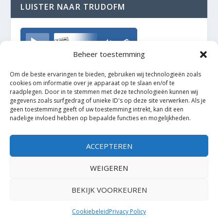
LUISTER NAAR TRUDOFM
TrudoFM
Beheer toestemming
Om de beste ervaringen te bieden, gebruiken wij technologieën zoals
cookies om informatie over je apparaat op te slaan en/of te
raadplegen. Door in te stemmen met deze technologieën kunnen wij
gegevens zoals surfgedrag of unieke ID's op deze site verwerken. Als je
geen toestemming geeft of uw toestemming intrekt, kan dit een
nadelige invloed hebben op bepaalde functies en mogelijkheden.
ACCEPTEREN
WEIGEREN
BEKIJK VOORKEUREN
Ontworpen door
| Mogelijk gemaakt door
Elegant Themes
WordPress
Cookiebeleid
Privacy Policy