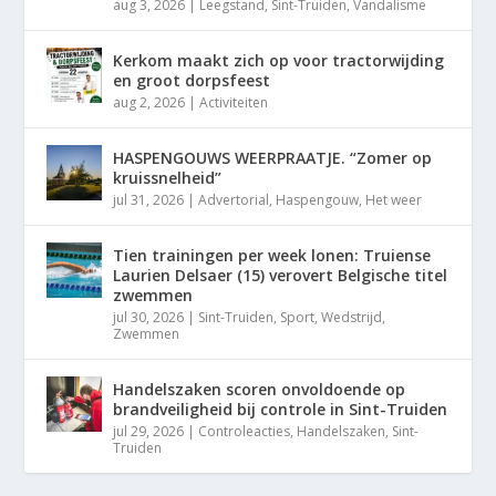
aug 3, 2026
|
Leegstand
,
Sint-Truiden
,
Vandalisme
Kerkom maakt zich op voor tractorwijding
en groot dorpsfeest
aug 2, 2026
|
Activiteiten
HASPENGOUWS WEERPRAATJE. “Zomer op
kruissnelheid”
jul 31, 2026
|
Advertorial
,
Haspengouw
,
Het weer
Tien trainingen per week lonen: Truiense
Laurien Delsaer (15) verovert Belgische titel
zwemmen
jul 30, 2026
|
Sint-Truiden
,
Sport
,
Wedstrijd
,
Zwemmen
Handelszaken scoren onvoldoende op
brandveiligheid bij controle in Sint-Truiden
jul 29, 2026
|
Controleacties
,
Handelszaken
,
Sint-
Truiden