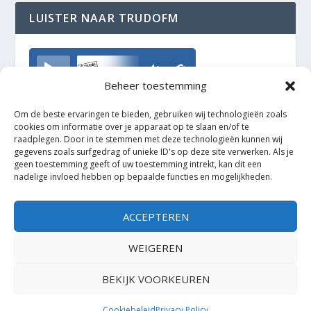
LUISTER NAAR TRUDOFM
TrudoFM
Beheer toestemming
Om de beste ervaringen te bieden, gebruiken wij technologieën zoals
cookies om informatie over je apparaat op te slaan en/of te
raadplegen. Door in te stemmen met deze technologieën kunnen wij
gegevens zoals surfgedrag of unieke ID's op deze site verwerken. Als je
geen toestemming geeft of uw toestemming intrekt, kan dit een
nadelige invloed hebben op bepaalde functies en mogelijkheden.
ACCEPTEREN
WEIGEREN
BEKIJK VOORKEUREN
Ontworpen door
| Mogelijk gemaakt door
Elegant Themes
WordPress
Cookiebeleid
Privacy Policy