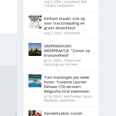
aug 3, 2026
|
Leegstand
,
Sint-
Truiden
,
Vandalisme
Kerkom maakt zich op
voor tractorwijding en
groot dorpsfeest
aug 2, 2026
|
Activiteiten
HASPENGOUWS
WEERPRAATJE. “Zomer op
kruissnelheid”
jul 31, 2026
|
Advertorial
,
Haspengouw
,
Het weer
Tien trainingen per week
lonen: Truiense Laurien
Delsaer (15) verovert
Belgische titel zwemmen
jul 30, 2026
|
Sint-Truiden
,
Sport
,
Wedstrijd
,
Zwemmen
Handelszaken scoren