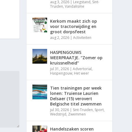
aug 3, 2026
|
Leegstand
,
Sint-
Truiden
,
Vandalisme
Kerkom maakt zich op
voor tractorwijding en
groot dorpsfeest
aug 2, 2026
|
Activiteiten
HASPENGOUWS
WEERPRAATJE. “Zomer op
kruissnelheid”
jul 31, 2026
|
Advertorial
,
Haspengouw
,
Het weer
Tien trainingen per week
lonen: Truiense Laurien
Delsaer (15) verovert
Belgische titel zwemmen
jul 30, 2026
|
Sint-Truiden
,
Sport
,
Wedstrijd
,
Zwemmen
Handelszaken scoren