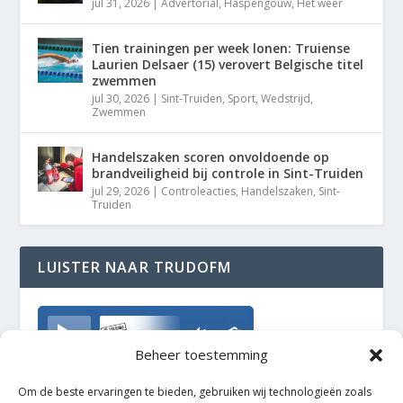
jul 31, 2026
|
Advertorial
,
Haspengouw
,
Het weer
Tien trainingen per week lonen: Truiense
Laurien Delsaer (15) verovert Belgische titel
zwemmen
jul 30, 2026
|
Sint-Truiden
,
Sport
,
Wedstrijd
,
Zwemmen
Handelszaken scoren onvoldoende op
brandveiligheid bij controle in Sint-Truiden
jul 29, 2026
|
Controleacties
,
Handelszaken
,
Sint-
Truiden
LUISTER NAAR TRUDOFM
TrudoFM
Beheer toestemming
Om de beste ervaringen te bieden, gebruiken wij technologieën zoals