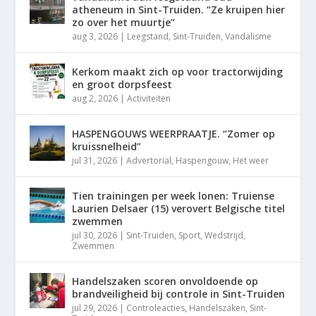
atheneum in Sint-Truiden. “Ze kruipen hier
zo over het muurtje”
aug 3, 2026
|
Leegstand
,
Sint-Truiden
,
Vandalisme
Kerkom maakt zich op voor tractorwijding
en groot dorpsfeest
aug 2, 2026
|
Activiteiten
HASPENGOUWS WEERPRAATJE. “Zomer op
kruissnelheid”
jul 31, 2026
|
Advertorial
,
Haspengouw
,
Het weer
Tien trainingen per week lonen: Truiense
Laurien Delsaer (15) verovert Belgische titel
zwemmen
jul 30, 2026
|
Sint-Truiden
,
Sport
,
Wedstrijd
,
Zwemmen
Handelszaken scoren onvoldoende op
brandveiligheid bij controle in Sint-Truiden
jul 29, 2026
|
Controleacties
,
Handelszaken
,
Sint-