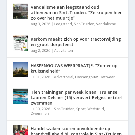
Vandalisme aan leegstaand oud
atheneum in Sint-Truiden. “Ze kruipen hier
zo over het muurtje”
aug 3, 2026
|
Leegstand
,
Sint-Truiden
,
Vandalisme
Kerkom maakt zich op voor tractorwijding
en groot dorpsfeest
aug 2, 2026
|
Activiteiten
HASPENGOUWS WEERPRAATJE. “Zomer op
kruissnelheid”
jul 31, 2026
|
Advertorial
,
Haspengouw
,
Het weer
Tien trainingen per week lonen: Truiense
Laurien Delsaer (15) verovert Belgische titel
zwemmen
jul 30, 2026
|
Sint-Truiden
,
Sport
,
Wedstrijd
,
Zwemmen
Handelszaken scoren onvoldoende op
brandveiligheid bij controle in Sint-Truiden