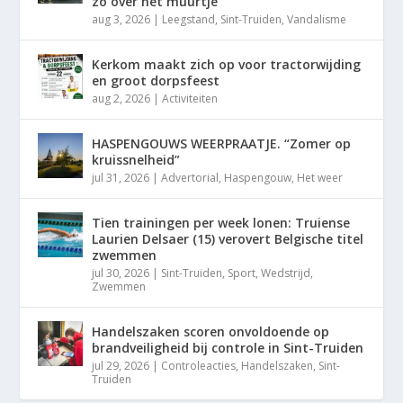
zo over het muurtje”
aug 3, 2026
|
Leegstand
,
Sint-Truiden
,
Vandalisme
Kerkom maakt zich op voor tractorwijding
en groot dorpsfeest
aug 2, 2026
|
Activiteiten
HASPENGOUWS WEERPRAATJE. “Zomer op
kruissnelheid”
jul 31, 2026
|
Advertorial
,
Haspengouw
,
Het weer
Tien trainingen per week lonen: Truiense
Laurien Delsaer (15) verovert Belgische titel
zwemmen
jul 30, 2026
|
Sint-Truiden
,
Sport
,
Wedstrijd
,
Zwemmen
Handelszaken scoren onvoldoende op
brandveiligheid bij controle in Sint-Truiden
jul 29, 2026
|
Controleacties
,
Handelszaken
,
Sint-
Truiden