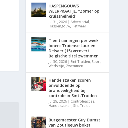
HASPENGOUWS
WEERPRAATJE. “Zomer op
kruissnelheid”
jul 31, 2026
|
Advertorial
,
Haspengouw
,
Het weer
Tien trainingen per week
lonen: Truiense Laurien
Delsaer (15) verovert
Belgische titel zwemmen
jul 30, 2026
|
Sint-Truiden
,
Sport
,
Wedstrijd
,
Zwemmen
Handelszaken scoren
onvoldoende op
brandveiligheid bij
controle in Sint-Truiden
jul 29, 2026
|
Controleacties
,
Handelszaken
,
Sint-Truiden
Burgemeester Guy Dumst
van Zoutleeuw bokst