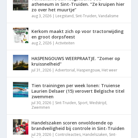
atheneum in Sint-Truiden. “Ze kruipen hier
zo over het muurtje”
aug 3, 2026
|
Leegstand
,
Sint-Truiden
,
Vandalisme
Kerkom maakt zich op voor tractorwijding
en groot dorpsfeest
aug 2, 2026
|
Activiteiten
HASPENGOUWS WEERPRAATJE. “Zomer op
kruissnelheid”
jul 31, 2026
|
Advertorial
,
Haspengouw
,
Het weer
Tien trainingen per week lonen: Truiense
Laurien Delsaer (15) verovert Belgische titel
zwemmen
jul 30, 2026
|
Sint-Truiden
,
Sport
,
Wedstrijd
,
Zwemmen
Handelszaken scoren onvoldoende op
brandveiligheid bij controle in Sint-Truiden
jul 29, 2026
|
Controleacties
,
Handelszaken
,
Sint-