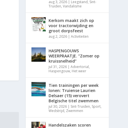
aug 3, 2026
|
Leegstand
,
Sint-
Truiden
,
Vandalisme
Kerkom maakt zich op
voor tractorwijding en
groot dorpsfeest
aug 2, 2026
|
Activiteiten
HASPENGOUWS
WEERPRAATJE. “Zomer op
kruissnelheid”
jul 31, 2026
|
Advertorial
,
Haspengouw
,
Het weer
Tien trainingen per week
lonen: Truiense Laurien
Delsaer (15) verovert
Belgische titel zwemmen
jul 30, 2026
|
Sint-Truiden
,
Sport
,
Wedstrijd
,
Zwemmen
Handelszaken scoren