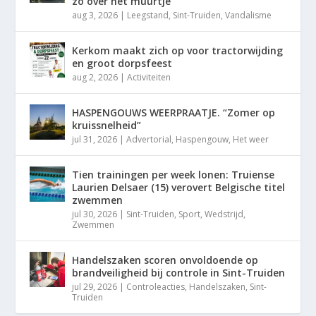
zo over het muurtje”
aug 3, 2026
|
Leegstand
,
Sint-Truiden
,
Vandalisme
Kerkom maakt zich op voor tractorwijding
en groot dorpsfeest
aug 2, 2026
|
Activiteiten
HASPENGOUWS WEERPRAATJE. “Zomer op
kruissnelheid”
jul 31, 2026
|
Advertorial
,
Haspengouw
,
Het weer
Tien trainingen per week lonen: Truiense
Laurien Delsaer (15) verovert Belgische titel
zwemmen
jul 30, 2026
|
Sint-Truiden
,
Sport
,
Wedstrijd
,
Zwemmen
Handelszaken scoren onvoldoende op
brandveiligheid bij controle in Sint-Truiden
jul 29, 2026
|
Controleacties
,
Handelszaken
,
Sint-
Truiden