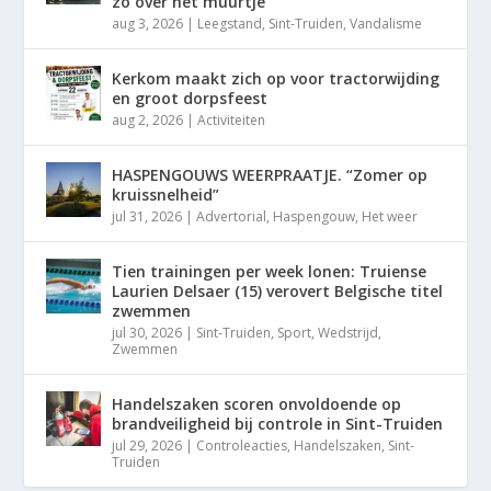
zo over het muurtje”
aug 3, 2026
|
Leegstand
,
Sint-Truiden
,
Vandalisme
Kerkom maakt zich op voor tractorwijding
en groot dorpsfeest
aug 2, 2026
|
Activiteiten
HASPENGOUWS WEERPRAATJE. “Zomer op
kruissnelheid”
jul 31, 2026
|
Advertorial
,
Haspengouw
,
Het weer
Tien trainingen per week lonen: Truiense
Laurien Delsaer (15) verovert Belgische titel
zwemmen
jul 30, 2026
|
Sint-Truiden
,
Sport
,
Wedstrijd
,
Zwemmen
Handelszaken scoren onvoldoende op
brandveiligheid bij controle in Sint-Truiden
jul 29, 2026
|
Controleacties
,
Handelszaken
,
Sint-
Truiden