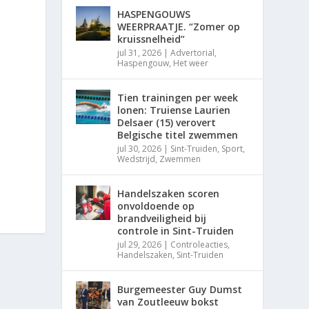
HASPENGOUWS
WEERPRAATJE. “Zomer op
kruissnelheid”
jul 31, 2026
|
Advertorial
,
Haspengouw
,
Het weer
Tien trainingen per week
lonen: Truiense Laurien
Delsaer (15) verovert
Belgische titel zwemmen
jul 30, 2026
|
Sint-Truiden
,
Sport
,
Wedstrijd
,
Zwemmen
Handelszaken scoren
onvoldoende op
brandveiligheid bij
controle in Sint-Truiden
jul 29, 2026
|
Controleacties
,
Handelszaken
,
Sint-Truiden
Burgemeester Guy Dumst
van Zoutleeuw bokst