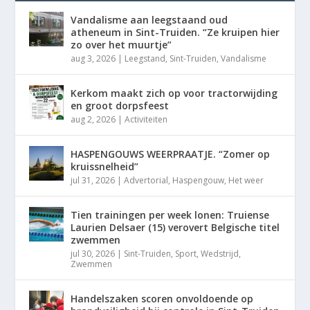
Vandalisme aan leegstaand oud
atheneum in Sint-Truiden. “Ze kruipen hier
zo over het muurtje”
aug 3, 2026
|
Leegstand
,
Sint-Truiden
,
Vandalisme
Kerkom maakt zich op voor tractorwijding
en groot dorpsfeest
aug 2, 2026
|
Activiteiten
HASPENGOUWS WEERPRAATJE. “Zomer op
kruissnelheid”
jul 31, 2026
|
Advertorial
,
Haspengouw
,
Het weer
Tien trainingen per week lonen: Truiense
Laurien Delsaer (15) verovert Belgische titel
zwemmen
jul 30, 2026
|
Sint-Truiden
,
Sport
,
Wedstrijd
,
Zwemmen
Handelszaken scoren onvoldoende op