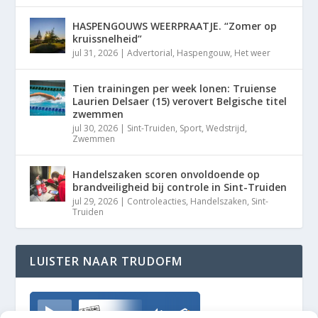
HASPENGOUWS WEERPRAATJE. “Zomer op
kruissnelheid”
jul 31, 2026
|
Advertorial
,
Haspengouw
,
Het weer
Tien trainingen per week lonen: Truiense
Laurien Delsaer (15) verovert Belgische titel
zwemmen
jul 30, 2026
|
Sint-Truiden
,
Sport
,
Wedstrijd
,
Zwemmen
Handelszaken scoren onvoldoende op
brandveiligheid bij controle in Sint-Truiden
jul 29, 2026
|
Controleacties
,
Handelszaken
,
Sint-
Truiden
LUISTER NAAR TRUDOFM
TrudoFM