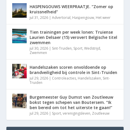
HASPENGOUWS WEERPRAATJE. “Zomer op
kruissnelheid”
jul 31, 2026
|
Advertorial
,
Haspengouw
,
Het weer
Tien trainingen per week lonen: Truiense
Laurien Delsaer (15) verovert Belgische titel
zwemmen
jul 30, 2026
|
Sint-Truiden
,
Sport
,
Wedstrijd
,
Zwemmen
Handelszaken scoren onvoldoende op
brandveiligheid bij controle in Sint-Truiden
jul 29, 2026
|
Controleacties
,
Handelszaken
,
Sint-
Truiden
Burgemeester Guy Dumst van Zoutleeuw
bokst tegen schepen van Boutersem. “Ik
ben bereid om tot het uiterste te gaan!”
jul 29, 2026
|
Sport
,
verenigingsleven
,
Zoutleeuw