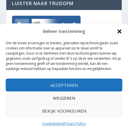
LUISTER NAAR TRUDOFM
TrudoFM
Beheer toestemming
Om de beste ervaringen te bieden, gebruiken wij technologieën zoals
cookies om informatie over je apparaat op te slaan en/of te
raadplegen. Door in te stemmen met deze technologieën kunnen wij
gegevens zoals surfgedrag of unieke ID's op deze site verwerken. Als je
geen toestemming geeft of uw toestemming intrekt, kan dit een
nadelige invloed hebben op bepaalde functies en mogelijkheden.
ACCEPTEREN
WEIGEREN
BEKIJK VOORKEUREN
Ontworpen door
| Mogelijk gemaakt door
Elegant Themes
WordPress
Cookiebeleid
Privacy Policy