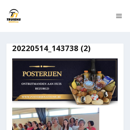
20220514_143738 (2)