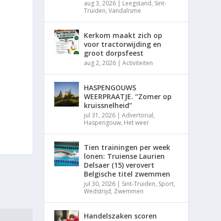
aug 3, 2026
|
Leegstand
,
Sint-
Truiden
,
Vandalisme
Kerkom maakt zich op
voor tractorwijding en
groot dorpsfeest
aug 2, 2026
|
Activiteiten
HASPENGOUWS
WEERPRAATJE. “Zomer op
kruissnelheid”
jul 31, 2026
|
Advertorial
,
Haspengouw
,
Het weer
Tien trainingen per week
lonen: Truiense Laurien
Delsaer (15) verovert
Belgische titel zwemmen
jul 30, 2026
|
Sint-Truiden
,
Sport
,
Wedstrijd
,
Zwemmen
Handelszaken scoren