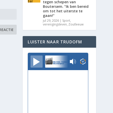
tegen schepen van
Boutersem. “Ik ben bereid
om tot het uiterste te
gaan!”
jul 29, 2026
|
Sport
,
verenigingsleven
,
Zoutleeuw
LUISTER NAAR TRUDOFM
TrudoFM