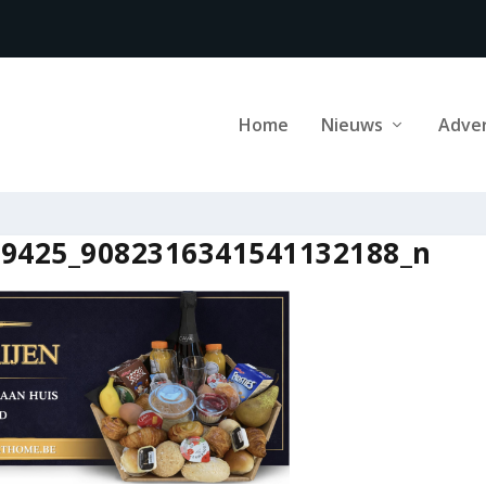
Home
Nieuws
Adve
89425_9082316341541132188_n