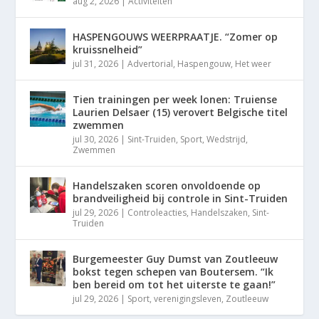
aug 2, 2026
|
Activiteiten
HASPENGOUWS WEERPRAATJE. “Zomer op
kruissnelheid”
jul 31, 2026
|
Advertorial
,
Haspengouw
,
Het weer
Tien trainingen per week lonen: Truiense
Laurien Delsaer (15) verovert Belgische titel
zwemmen
jul 30, 2026
|
Sint-Truiden
,
Sport
,
Wedstrijd
,
Zwemmen
Handelszaken scoren onvoldoende op
brandveiligheid bij controle in Sint-Truiden
jul 29, 2026
|
Controleacties
,
Handelszaken
,
Sint-
Truiden
Burgemeester Guy Dumst van Zoutleeuw
bokst tegen schepen van Boutersem. “Ik
ben bereid om tot het uiterste te gaan!”
jul 29, 2026
|
Sport
,
verenigingsleven
,
Zoutleeuw