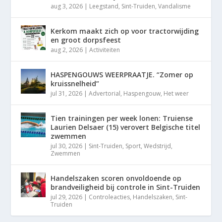
aug 3, 2026
|
Leegstand
,
Sint-Truiden
,
Vandalisme
Kerkom maakt zich op voor tractorwijding
en groot dorpsfeest
aug 2, 2026
|
Activiteiten
HASPENGOUWS WEERPRAATJE. “Zomer op
kruissnelheid”
jul 31, 2026
|
Advertorial
,
Haspengouw
,
Het weer
Tien trainingen per week lonen: Truiense
Laurien Delsaer (15) verovert Belgische titel
zwemmen
jul 30, 2026
|
Sint-Truiden
,
Sport
,
Wedstrijd
,
Zwemmen
Handelszaken scoren onvoldoende op
brandveiligheid bij controle in Sint-Truiden
jul 29, 2026
|
Controleacties
,
Handelszaken
,
Sint-
Truiden