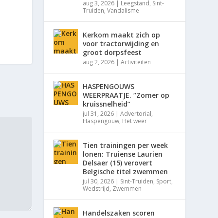
aug 3, 2026
|
Leegstand
,
Sint-
Truiden
,
Vandalisme
Kerkom maakt zich op
voor tractorwijding en
groot dorpsfeest
aug 2, 2026
|
Activiteiten
HASPENGOUWS
WEERPRAATJE. “Zomer op
kruissnelheid”
jul 31, 2026
|
Advertorial
,
Haspengouw
,
Het weer
Tien trainingen per week
lonen: Truiense Laurien
Delsaer (15) verovert
Belgische titel zwemmen
jul 30, 2026
|
Sint-Truiden
,
Sport
,
Wedstrijd
,
Zwemmen
Handelszaken scoren