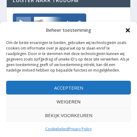
LUISTER NAAR TRUDOFM
TrudoFM
Beheer toestemming
Om de beste ervaringen te bieden, gebruiken wij technologieën zoals
cookies om informatie over je apparaat op te slaan en/of te
raadplegen. Door in te stemmen met deze technologieën kunnen wij
gegevens zoals surfgedrag of unieke ID's op deze site verwerken. Als je
geen toestemming geeft of uw toestemming intrekt, kan dit een
nadelige invloed hebben op bepaalde functies en mogelijkheden.
ACCEPTEREN
WEIGEREN
BEKIJK VOORKEUREN
Ontworpen door
| Mogelijk gemaakt door
Elegant Themes
WordPress
Cookiebeleid
Privacy Policy