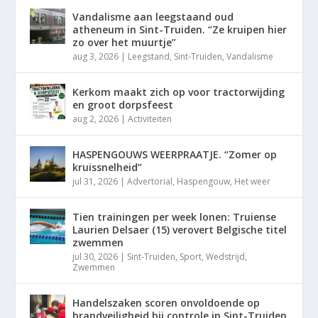
Vandalisme aan leegstaand oud
atheneum in Sint-Truiden. “Ze kruipen hier
zo over het muurtje”
aug 3, 2026
|
Leegstand
,
Sint-Truiden
,
Vandalisme
Kerkom maakt zich op voor tractorwijding
en groot dorpsfeest
aug 2, 2026
|
Activiteiten
HASPENGOUWS WEERPRAATJE. “Zomer op
kruissnelheid”
jul 31, 2026
|
Advertorial
,
Haspengouw
,
Het weer
Tien trainingen per week lonen: Truiense
Laurien Delsaer (15) verovert Belgische titel
zwemmen
jul 30, 2026
|
Sint-Truiden
,
Sport
,
Wedstrijd
,
Zwemmen
Handelszaken scoren onvoldoende op
brandveiligheid bij controle in Sint-Truiden