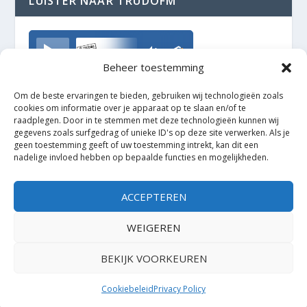
LUISTER NAAR TRUDOFM
TrudoFM
Beheer toestemming
Om de beste ervaringen te bieden, gebruiken wij technologieën zoals
cookies om informatie over je apparaat op te slaan en/of te
raadplegen. Door in te stemmen met deze technologieën kunnen wij
gegevens zoals surfgedrag of unieke ID's op deze site verwerken. Als je
geen toestemming geeft of uw toestemming intrekt, kan dit een
nadelige invloed hebben op bepaalde functies en mogelijkheden.
ACCEPTEREN
WEIGEREN
BEKIJK VOORKEUREN
Ontworpen door
| Mogelijk gemaakt door
Elegant Themes
WordPress
Cookiebeleid
Privacy Policy