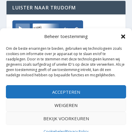
LUISTER NAAR TRUDOFM
TrudoFM
Beheer toestemming
Om de beste ervaringen te bieden, gebruiken wij technologieën zoals
cookies om informatie over je apparaat op te slaan en/of te
raadplegen. Door in te stemmen met deze technologieën kunnen wij
gegevens zoals surfgedrag of unieke ID's op deze site verwerken. Als je
geen toestemming geeft of uw toestemming intrekt, kan dit een
nadelige invloed hebben op bepaalde functies en mogelijkheden.
ACCEPTEREN
WEIGEREN
BEKIJK VOORKEUREN
Ontworpen door
| Mogelijk gemaakt door
Elegant Themes
WordPress
Cookiebeleid
Privacy Policy