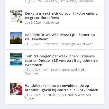
aug 3, 2026
|
Leegstand
,
Sint-Truiden
,
Vandalisme
Kerkom maakt zich op voor tractorwijding
en groot dorpsfeest
aug 2, 2026
|
Activiteiten
HASPENGOUWS WEERPRAATJE. “Zomer op
kruissnelheid”
jul 31, 2026
|
Advertorial
,
Haspengouw
,
Het weer
Tien trainingen per week lonen: Truiense
Laurien Delsaer (15) verovert Belgische titel
zwemmen
jul 30, 2026
|
Sint-Truiden
,
Sport
,
Wedstrijd
,
Zwemmen
Handelszaken scoren onvoldoende op
brandveiligheid bij controle in Sint-Truiden
jul 29, 2026
|
Controleacties
,
Handelszaken
,
Sint-
Truiden