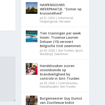
HASPENGOUWS
WEERPRAATJE. “Zomer op
kruissnelheid”
jul 31, 2026
|
Advertorial
,
Haspengouw
,
Het weer
Tien trainingen per week
lonen: Truiense Laurien
Delsaer (15) verovert
Belgische titel zwemmen
jul 30, 2026
|
Sint-Truiden
,
Sport
,
Wedstrijd
,
Zwemmen
Handelszaken scoren
onvoldoende op
brandveiligheid bij
controle in Sint-Truiden
jul 29, 2026
|
Controleacties
,
Handelszaken
,
Sint-Truiden
Burgemeester Guy Dumst
van Zoutleeuw bokst