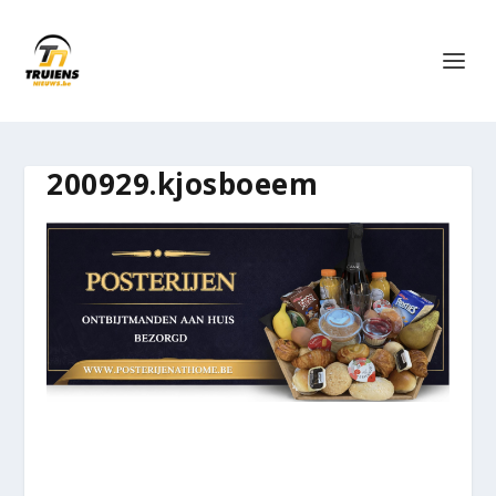
200929.kjosboeem