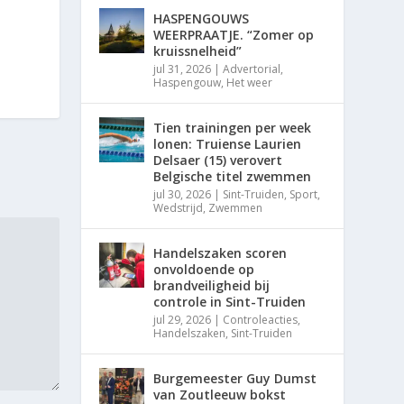
HASPENGOUWS
WEERPRAATJE. “Zomer op
kruissnelheid”
jul 31, 2026
|
Advertorial
,
Haspengouw
,
Het weer
Tien trainingen per week
lonen: Truiense Laurien
Delsaer (15) verovert
Belgische titel zwemmen
jul 30, 2026
|
Sint-Truiden
,
Sport
,
Wedstrijd
,
Zwemmen
Handelszaken scoren
onvoldoende op
brandveiligheid bij
controle in Sint-Truiden
jul 29, 2026
|
Controleacties
,
Handelszaken
,
Sint-Truiden
Burgemeester Guy Dumst
van Zoutleeuw bokst