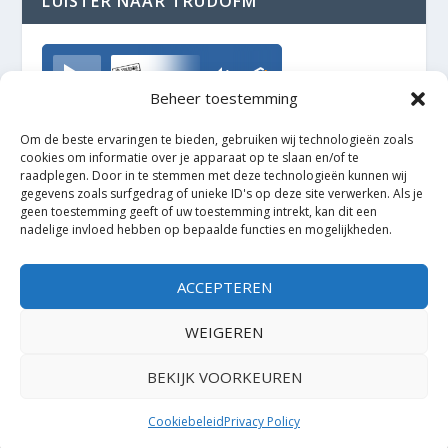
LUISTER NAAR TRUDOFM
TrudoFM
Beheer toestemming
Om de beste ervaringen te bieden, gebruiken wij technologieën zoals
cookies om informatie over je apparaat op te slaan en/of te
raadplegen. Door in te stemmen met deze technologieën kunnen wij
gegevens zoals surfgedrag of unieke ID's op deze site verwerken. Als je
geen toestemming geeft of uw toestemming intrekt, kan dit een
nadelige invloed hebben op bepaalde functies en mogelijkheden.
ACCEPTEREN
WEIGEREN
BEKIJK VOORKEUREN
Ontworpen door
| Mogelijk gemaakt door
Elegant Themes
WordPress
Cookiebeleid
Privacy Policy