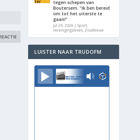
tegen schepen van
Boutersem. “Ik ben bereid
om tot het uiterste te
gaan!”
jul 29, 2026
|
Sport
,
verenigingsleven
,
Zoutleeuw
LUISTER NAAR TRUDOFM
TrudoFM