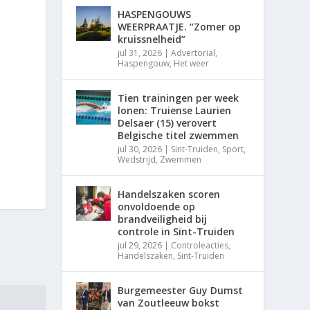
HASPENGOUWS
WEERPRAATJE. “Zomer op
kruissnelheid”
jul 31, 2026
|
Advertorial
,
Haspengouw
,
Het weer
Tien trainingen per week
lonen: Truiense Laurien
Delsaer (15) verovert
Belgische titel zwemmen
jul 30, 2026
|
Sint-Truiden
,
Sport
,
Wedstrijd
,
Zwemmen
Handelszaken scoren
onvoldoende op
brandveiligheid bij
controle in Sint-Truiden
jul 29, 2026
|
Controleacties
,
Handelszaken
,
Sint-Truiden
Burgemeester Guy Dumst
van Zoutleeuw bokst