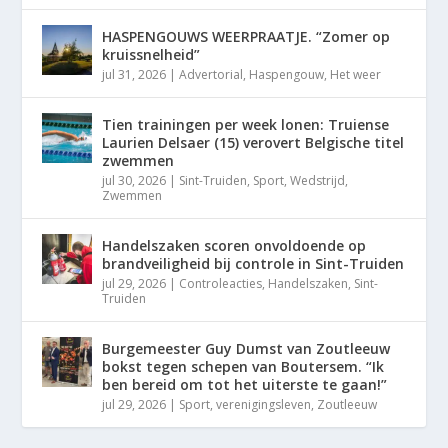
HASPENGOUWS WEERPRAATJE. “Zomer op
kruissnelheid”
jul 31, 2026
|
Advertorial
,
Haspengouw
,
Het weer
Tien trainingen per week lonen: Truiense
Laurien Delsaer (15) verovert Belgische titel
zwemmen
jul 30, 2026
|
Sint-Truiden
,
Sport
,
Wedstrijd
,
Zwemmen
Handelszaken scoren onvoldoende op
brandveiligheid bij controle in Sint-Truiden
jul 29, 2026
|
Controleacties
,
Handelszaken
,
Sint-
Truiden
Burgemeester Guy Dumst van Zoutleeuw
bokst tegen schepen van Boutersem. “Ik
ben bereid om tot het uiterste te gaan!”
jul 29, 2026
|
Sport
,
verenigingsleven
,
Zoutleeuw