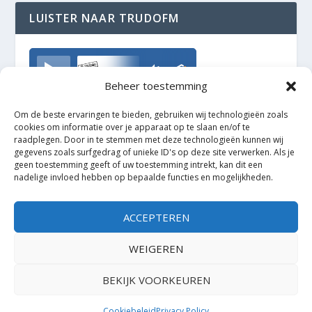
LUISTER NAAR TRUDOFM
TrudoFM
Beheer toestemming
Om de beste ervaringen te bieden, gebruiken wij technologieën zoals
cookies om informatie over je apparaat op te slaan en/of te
raadplegen. Door in te stemmen met deze technologieën kunnen wij
gegevens zoals surfgedrag of unieke ID's op deze site verwerken. Als je
geen toestemming geeft of uw toestemming intrekt, kan dit een
nadelige invloed hebben op bepaalde functies en mogelijkheden.
ACCEPTEREN
WEIGEREN
BEKIJK VOORKEUREN
Ontworpen door
| Mogelijk gemaakt door
Elegant Themes
WordPress
Cookiebeleid
Privacy Policy