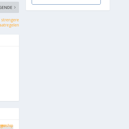
GENDE
 strengere
atregelen