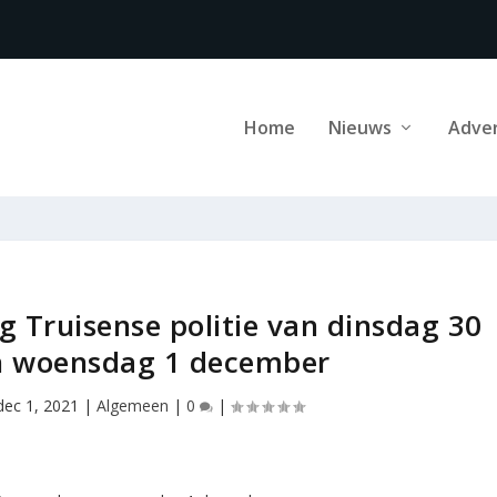
Home
Nieuws
Adve
g Truisense politie van dinsdag 30
 woensdag 1 december
dec 1, 2021
|
Algemeen
|
0
|