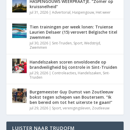
HASPENGOUWS WEERPRAATJE. “Zomer op
kruissnelheid”
jul 31, 2026
|
Advertorial
,
Haspengouw
,
Het weer
Tien trainingen per week lonen: Truiense
Laurien Delsaer (15) verovert Belgische titel
zwemmen
jul 30, 2026
|
Sint-Truiden
,
Sport
,
Wedstrijd
,
Zwemmen
Handelszaken scoren onvoldoende op
brandveiligheid bij controle in Sint-Truiden
jul 29, 2026
|
Controleacties
,
Handelszaken
,
Sint-
Truiden
Burgemeester Guy Dumst van Zoutleeuw
bokst tegen schepen van Boutersem. “Ik
ben bereid om tot het uiterste te gaan!”
jul 29, 2026
|
Sport
,
verenigingsleven
,
Zoutleeuw
LUISTER NAAR TRUDOFM