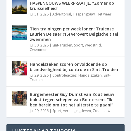
HASPENGOUWS WEERPRAATJE. “Zomer op
kruissnelheid”
jul 31, 2026
|
Advertorial
,
Haspengouw
,
Het weer
Tien trainingen per week lonen: Truiense
Laurien Delsaer (15) verovert Belgische titel
zwemmen
jul 30, 2026
|
Sint-Truiden
,
Sport
,
Wedstrijd
,
Zwemmen
Handelszaken scoren onvoldoende op
brandveiligheid bij controle in Sint-Truiden
jul 29, 2026
|
Controleacties
,
Handelszaken
,
Sint-
Truiden
Burgemeester Guy Dumst van Zoutleeuw
bokst tegen schepen van Boutersem. “Ik
ben bereid om tot het uiterste te gaan!”
jul 29, 2026
|
Sport
,
verenigingsleven
,
Zoutleeuw
LUISTER NAAR TRUDOFM