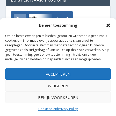
TrudoFM
Beheer toestemming
Om de beste ervaringen te bieden, gebruiken wij technologieën zoals
cookies om informatie over je apparaat op te slaan en/of te
raadplegen. Door in te stemmen met deze technologieën kunnen wij
gegevens zoals surfgedrag of unieke ID's op deze site verwerken. Als je
geen toestemming geeft of uw toestemming intrekt, kan dit een
nadelige invloed hebben op bepaalde functies en mogelijkheden.
ACCEPTEREN
WEIGEREN
BEKIJK VOORKEUREN
Ontworpen door
| Mogelijk gemaakt door
Elegant Themes
WordPress
Cookiebeleid
Privacy Policy