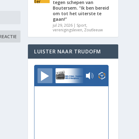
tegen schepen van
Boutersem. “Ik ben bereid
om tot het uiterste te
gaan!”
jul 29, 2026
|
Sport
,
verenigingsleven
,
Zoutleeuw
LUISTER NAAR TRUDOFM
TrudoFM