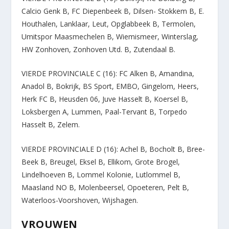
Calcio Genk B, FC Diepenbeek B, Dilsen- Stokkem B, E.
Houthalen, Lanklaar, Leut, Opglabbeek B, Termolen,
Umitspor Maasmechelen B, Wiemismeer, Winterslag,
HW Zonhoven, Zonhoven Utd. B, Zutendaal B.
VIERDE PROVINCIALE C (16): FC Alken B, Amandina,
Anadol B, Bokrijk, BS Sport, EMBO, Gingelom, Heers,
Herk FC B, Heusden 06, Juve Hasselt B, Koersel B,
Loksbergen A, Lummen, Paal-Tervant B, Torpedo
Hasselt B, Zelem.
VIERDE PROVINCIALE D (16): Achel B, Bocholt B, Bree-
Beek B, Breugel, Eksel B, Ellikom, Grote Brogel,
Lindelhoeven B, Lommel Kolonie, Lutlommel B,
Maasland NO B, Molenbeersel, Opoeteren, Pelt B,
Waterloos-Voorshoven, Wijshagen.
VROUWEN