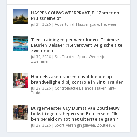
HASPENGOUWS WEERPRAATJE. “Zomer op
kruissnelheid”
jul 31, 2026
|
Advertorial
,
Haspengouw
,
Het weer
Tien trainingen per week lonen: Truiense
Laurien Delsaer (15) verovert Belgische titel
zwemmen
jul 30, 2026
|
Sint-Truiden
,
Sport
,
Wedstrijd
,
Zwemmen
Handelszaken scoren onvoldoende op
brandveiligheid bij controle in Sint-Truiden
jul 29, 2026
|
Controleacties
,
Handelszaken
,
Sint-
Truiden
Burgemeester Guy Dumst van Zoutleeuw
bokst tegen schepen van Boutersem. “Ik
ben bereid om tot het uiterste te gaan!”
jul 29, 2026
|
Sport
,
verenigingsleven
,
Zoutleeuw