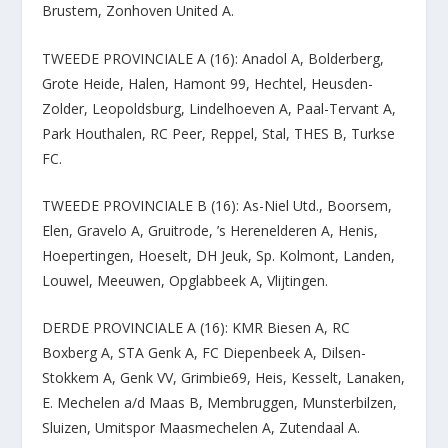
Brustem, Zonhoven United A.
TWEEDE PROVINCIALE A (16): Anadol A, Bolderberg,
Grote Heide, Halen, Hamont 99, Hechtel, Heusden-
Zolder, Leopoldsburg, Lindelhoeven A, Paal-Tervant A,
Park Houthalen, RC Peer, Reppel, Stal, THES B, Turkse
FC.
TWEEDE PROVINCIALE B (16): As-Niel Utd., Boorsem,
Elen, Gravelo A, Gruitrode, ’s Herenelderen A, Henis,
Hoepertingen, Hoeselt, DH Jeuk, Sp. Kolmont, Landen,
Louwel, Meeuwen, Opglabbeek A, Vlijtingen.
DERDE PROVINCIALE A (16): KMR Biesen A, RC
Boxberg A, STA Genk A, FC Diepenbeek A, Dilsen-
Stokkem A, Genk VV, Grimbie69, Heis, Kesselt, Lanaken,
E. Mechelen a/d Maas B, Membruggen, Munsterbilzen,
Sluizen, Umitspor Maasmechelen A, Zutendaal A.