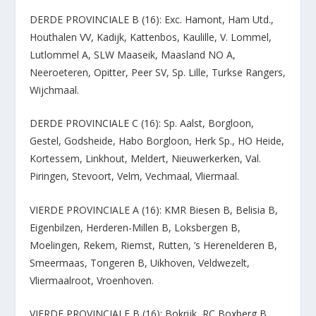
DERDE PROVINCIALE B (16): Exc. Hamont, Ham Utd.,
Houthalen VV, Kadijk, Kattenbos, Kaulille, V. Lommel,
Lutlommel A, SLW Maaseik, Maasland NO A,
Neeroeteren, Opitter, Peer SV, Sp. Lille, Turkse Rangers,
Wijchmaal.
DERDE PROVINCIALE C (16): Sp. Aalst, Borgloon,
Gestel, Godsheide, Habo Borgloon, Herk Sp., HO Heide,
Kortessem, Linkhout, Meldert, Nieuwerkerken, Val.
Piringen, Stevoort, Velm, Vechmaal, Vliermaal.
VIERDE PROVINCIALE A (16): KMR Biesen B, Belisia B,
Eigenbilzen, Herderen-Millen B, Loksbergen B,
Moelingen, Rekem, Riemst, Rutten, ’s Herenelderen B,
Smeermaas, Tongeren B, Uikhoven, Veldwezelt,
Vliermaalroot, Vroenhoven.
VIERDE PROVINCIALE B (16): Bokrijk, RC Boxberg B,