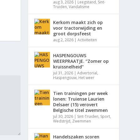
aug 3, 2026
|
Leegstand
,
Sint-
Truiden
,
Vandalisme
Kerkom maakt zich op
voor tractorwijding en
groot dorpsfeest
aug 2, 2026
|
Activiteiten
HASPENGOUWS
WEERPRAATJE. “Zomer op
kruissnelheid”
jul 31, 2026
|
Advertorial
,
Haspengouw
,
Het weer
Tien trainingen per week
lonen: Truiense Laurien
Delsaer (15) verovert
Belgische titel zwemmen
jul 30, 2026
|
Sint-Truiden
,
Sport
,
Wedstrijd
,
Zwemmen
Handelszaken scoren