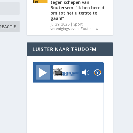
tegen schepen van
Boutersem. “Ik ben bereid
om tot het uiterste te
gaan!”
jul 29, 2026
|
Sport
,
verenigingsleven
,
Zoutleeuw
LUISTER NAAR TRUDOFM
TrudoFM