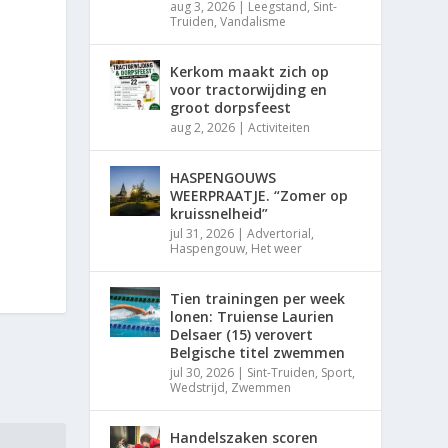
aug 3, 2026
|
Leegstand
,
Sint-
Truiden
,
Vandalisme
Kerkom maakt zich op
voor tractorwijding en
groot dorpsfeest
aug 2, 2026
|
Activiteiten
HASPENGOUWS
WEERPRAATJE. “Zomer op
kruissnelheid”
jul 31, 2026
|
Advertorial
,
Haspengouw
,
Het weer
Tien trainingen per week
lonen: Truiense Laurien
Delsaer (15) verovert
Belgische titel zwemmen
jul 30, 2026
|
Sint-Truiden
,
Sport
,
Wedstrijd
,
Zwemmen
Handelszaken scoren