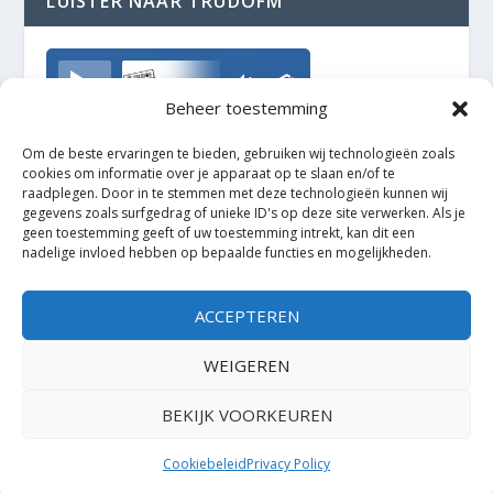
LUISTER NAAR TRUDOFM
TrudoFM
Beheer toestemming
Om de beste ervaringen te bieden, gebruiken wij technologieën zoals
cookies om informatie over je apparaat op te slaan en/of te
raadplegen. Door in te stemmen met deze technologieën kunnen wij
gegevens zoals surfgedrag of unieke ID's op deze site verwerken. Als je
geen toestemming geeft of uw toestemming intrekt, kan dit een
nadelige invloed hebben op bepaalde functies en mogelijkheden.
ACCEPTEREN
WEIGEREN
BEKIJK VOORKEUREN
Ontworpen door
| Mogelijk gemaakt door
Elegant Themes
WordPress
Cookiebeleid
Privacy Policy