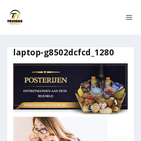
laptop-g8502dcfcd_1280