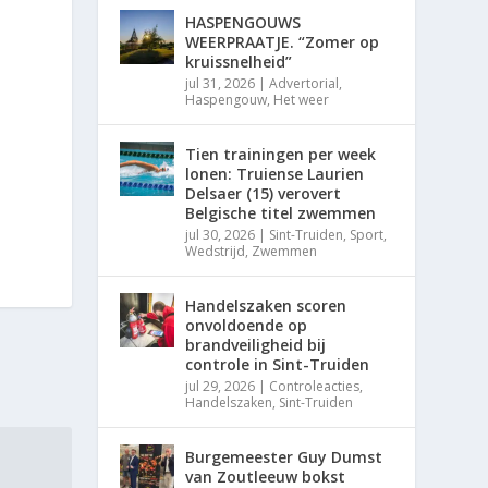
HASPENGOUWS
WEERPRAATJE. “Zomer op
kruissnelheid”
jul 31, 2026
|
Advertorial
,
Haspengouw
,
Het weer
Tien trainingen per week
lonen: Truiense Laurien
Delsaer (15) verovert
Belgische titel zwemmen
jul 30, 2026
|
Sint-Truiden
,
Sport
,
Wedstrijd
,
Zwemmen
Handelszaken scoren
onvoldoende op
brandveiligheid bij
controle in Sint-Truiden
jul 29, 2026
|
Controleacties
,
Handelszaken
,
Sint-Truiden
Burgemeester Guy Dumst
van Zoutleeuw bokst